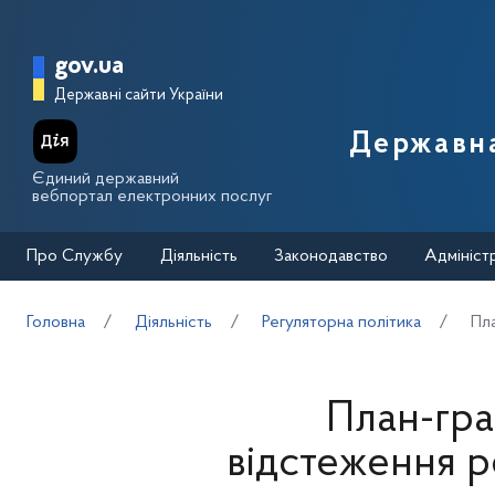
Перейти до основного вмісту
Головна сторінка Державної п
gov.ua
Державні сайти України
Державна
Єдиний державний
вебпортал електронних послуг
Про Службу
Діяльність
Законодавство
Адмініст
Головна
Діяльність
Регуляторна політика
Пла
План-гра
відстеження р