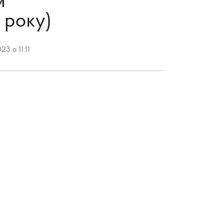
м
 року)
3 о 11:11