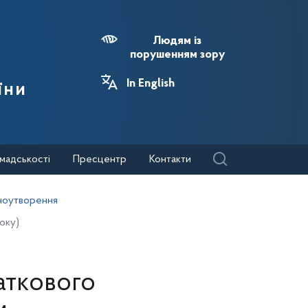
Людям із
порушенням зору
In English
їни
мадськості
Пресцентр
Контакти
ноутворення
оку)
аткового