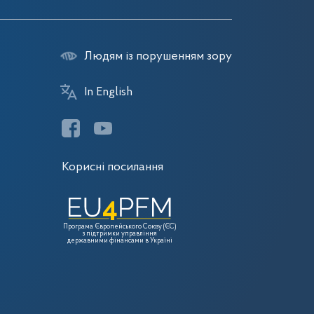
Людям із порушенням зору
In English
Корисні посилання
Програма Європейського Союзу (ЄС)
з підтримки управління
державними фінансами в Україні