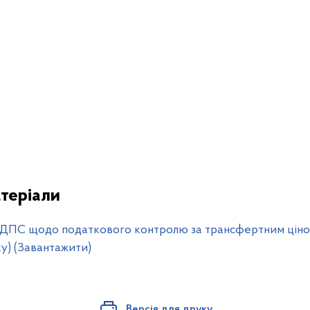
теріали
 ДПС щодо податкового контролю за трансфертним цін
у) (Завантажити)
Версія для друку