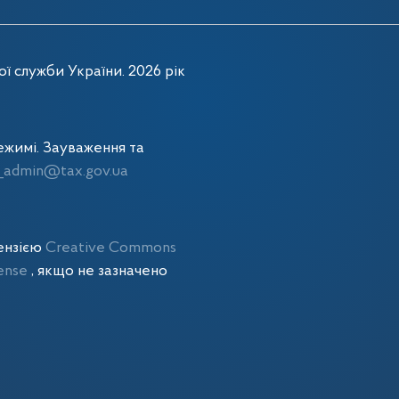
ї служби України. 2026 рік
жимі. Зауваження та
admin@tax.gov.ua
цензією
Creative Commons
cense
, якщо не зазначено