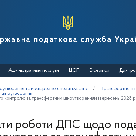
вної податкової служби України
ржавна податкова служба Укра
Адміністративні послуги
ЦОП
Е-сервіси
Для гро
оутворення та міжнародне оподаткування
Трансфертне ці
о ціноутворення
о контролю за трансфертним ціноутворенням (вересень 2023 р
ати роботи ДПС щодо под