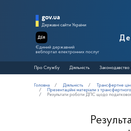
Перейти до основного вмісту
Головна сторінка Держа
gov.ua
Державні сайти України
Де
Єдиний державний
вебпортал електронних послуг
Про Службу
Діяльність
Законодавство
Головна
Діяльність
Трансфертне цін
Презентаційні матеріали з трансфертног
Результати роботи ДПС щодо податковог
Результ