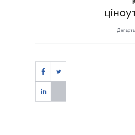
ціноу
Департа