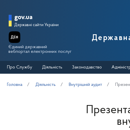
Перейти до основного вмісту
Головна сторінка Державної п
gov.ua
Державні сайти України
Державна
Єдиний державний
вебпортал електронних послуг
Про Службу
Діяльність
Законодавство
Адмініст
Головна
Діяльність
Внутрішній аудит
Презент
Презента
вн