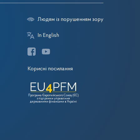
Людям із порушенням зору
In English
Корисні посилання
Програма Європейського Союзу (ЄС)
з підтримки управління
державними фінансами в Україні