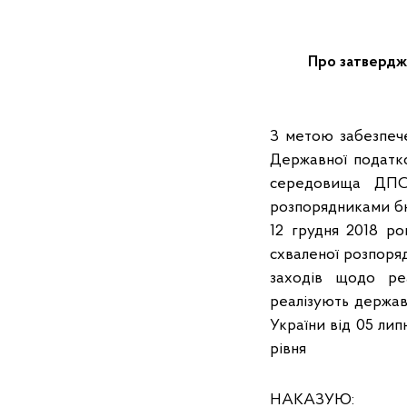
Про затвердже
З метою забезпечен
Державної податко
середовища ДПС 
розпорядниками бю
12 грудня 2018 ро
схваленої розпоряд
заходів щодо реа
реалізують держав
України від 05 лип
рівня
НАКАЗУЮ: