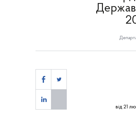
Державн
20
Департа
від