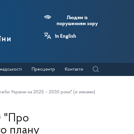
Людям із
порушенням зору
In English
їни
мадськості
Пресцентр
Контакти
жби України на 2025 – 2030 роки" (зі змінами)
0 "Про
го плану