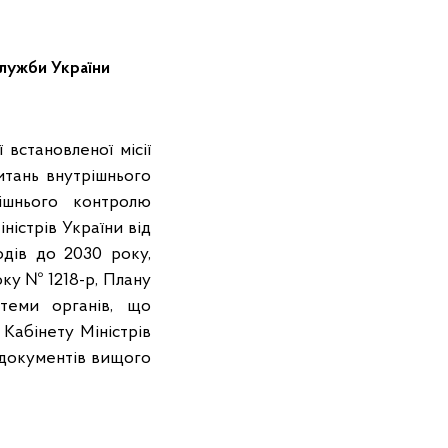
служби України
 встановленої місії
итань внутрішнього
ішнього контролю
істрів України від
одів до 2030 року,
оку № 1218-р, Плану
стеми органів, що
Кабінету Міністрів
х документів вищого