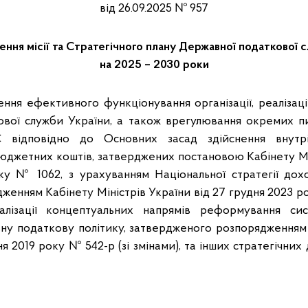
від 26.09.2025 № 957
ння місії та Стратегічного плану Державної податкової 
на 2025 – 2030 роки
ня ефективного функціонування організації, реалізації
вої служби України, а також врегулювання окремих п
відповідно до Основних засад здійснення внутр
джетних коштів, затверджених постановою Кабінету Мін
ку № 1062, з урахуванням Національної стратегії дох
женням Кабінету Міністрів України від 27 грудня 2023 р
лізації концептуальних напрямів реформування си
ну податкову політику, затвердженого розпорядженням 
ня 2019 року № 542-р (зі змінами), та інших стратегічни