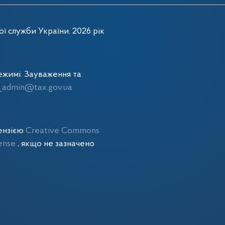
ї служби України. 2026 рік
жимі. Зауваження та
admin@tax.gov.ua
цензією
Creative Commons
cense
, якщо не зазначено