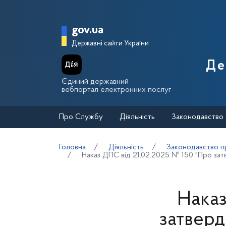
Перейти до основного вмісту
Головна сторінка Держа
gov.ua
Державні сайти України
Де
Єдиний державний
вебпортал електронних послуг
Про Службу
Діяльність
Законодавство
Головна
Діяльність
Законодавство пр
Наказ ДПС від 21.02.2025 № 150 "Про зат
Наказ
затверд