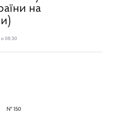
раїни на
ми)
 о 08:30
 150