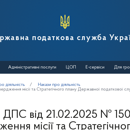
вної податкової служби України
ржавна податкова служба Укра
Адміністративні послуги
ЦОП
Е-сервіси
Для гро
о діяльність
Накази про діяльність
вердження місії та Стратегічного плану Державної податкової слу
 ДПС від 21.02.2025 № 15
ження місії та Стратегічно