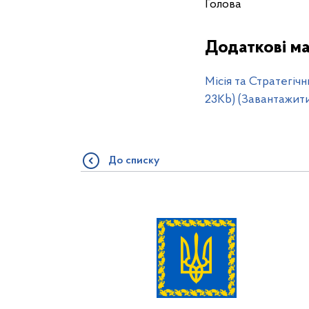
Голо
Додаткові ма
Місія та Стратегіч
23Kb) (Завантажит
До списку