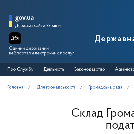
Перейти до основного вмісту
Головна сторінка Державної п
gov.ua
Державні сайти України
Державна
Єдиний державний
вебпортал електронних послуг
Про Службу
Діяльність
Законодавство
Адмініст
Головна
Для громадськості
Громадська рада
Склад Грома
подат