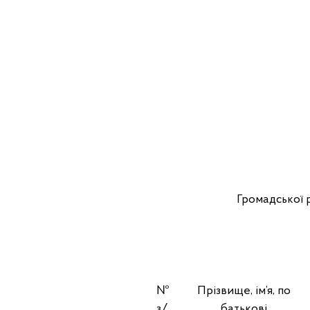
Громадської 
№
Прізвище, ім’я, по
з/
батькові