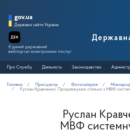
Перейти до основного вмісту
Головна сторінка Державної п
gov.ua
Державні сайти України
Державна
Єдиний державний
вебпортал електронних послуг
Про Службу
Діяльність
Законодавство
Адмініст
Головна
Пресцентр
Фотогалерея
Міжнародн
Руслан Кравченко: Продовжуємо спільно з МВФ систе
Руслан Кравч
МВФ системн