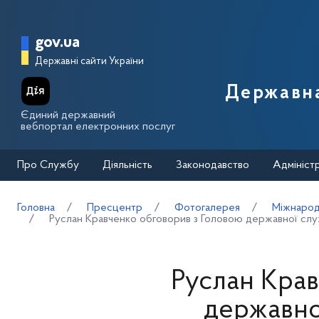
Перейти до основного вмісту
Головна сторінка Державної п
gov.ua
Державні сайти України
Державна
Єдиний державний
вебпортал електронних послуг
Про Службу
Діяльність
Законодавство
Адмініст
Головна
Пресцентр
Фотогалерея
Міжнародн
Руслан Кравченко обговорив з Головою державної служ
Руслан Крав
державної