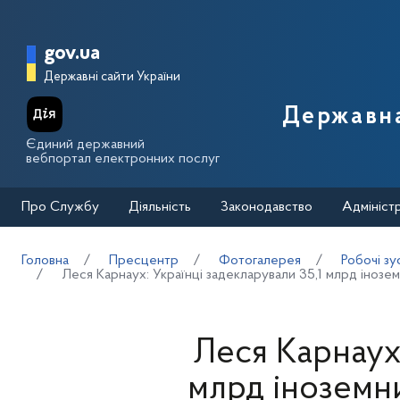
Перейти до основного вмісту
Головна сторінка Державної п
gov.ua
Державні сайти України
Державна
Єдиний державний
вебпортал електронних послуг
Про Службу
Діяльність
Законодавство
Адмініст
Головна
Пресцентр
Фотогалерея
Робочі зу
Леся Карнаух: Українці задекларували 35,1 млрд інозе
Леся Карнаух:
млрд іноземн