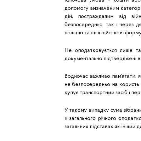
Ключова умова – кошти або
допомогу визначеним категор
дій, постраждалим від ві
безпосередньо, так і через д
поліцію та інші військові форм
Не оподатковується лише та
документально підтверджені ви
Водночас важливо пам’ятати: 
не безпосередньо на користь 
купує транспортний засіб і пер
У такому випадку сума зібран
її загального річного оподат
загальних підставах як інший д