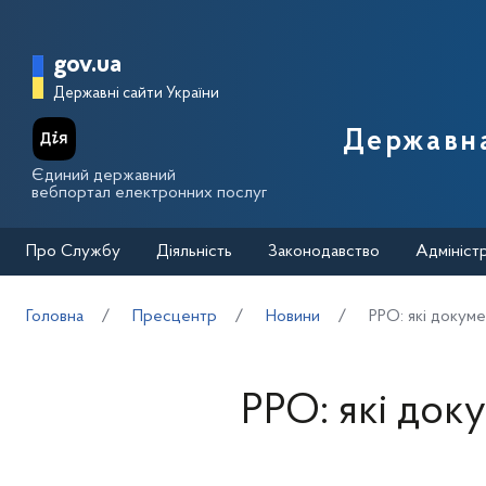
Перейти до основного вмісту
Головна сторінка Державної п
gov.ua
Державні сайти України
Державна
Єдиний державний
вебпортал електронних послуг
Про Службу
Діяльність
Законодавство
Адмініст
Головна
Пресцентр
Новини
РРО: які докум
РРО: які док