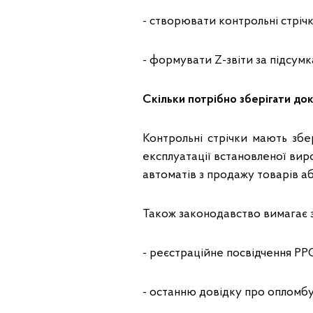
- створювати контрольні стріч
- формувати Z-звіти за підсум
Скільки потрібно зберігати д
Контрольні стрічки мають збе
експлуатації встановленої ви
автоматів з продажу товарів а
Також законодавство вимагає 
- реєстраційне посвідчення РР
- останню довідку про опломб