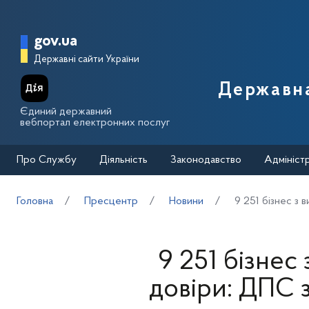
Перейти до основного вмісту
Головна сторінка Державної п
gov.ua
Державні сайти України
Державна
Єдиний державний
вебпортал електронних послуг
Про Службу
Діяльність
Законодавство
Адмініст
Головна
Пресцентр
Новини
9 251 бізнес з 
9 251 бізнес
довіри: ДПС 