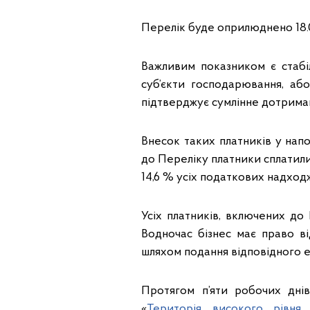
Перелік буде оприлюднено 18.0
Важливим показником є стабіль
суб’єкти господарювання, а
підтверджує сумлінне дотриман
Внесок таких платників у нап
до Переліку платники сплатили
14,6 % усіх податкових надход
Усіх платників, включених до
Водночас бізнес має право в
шляхом подання відповідного 
Протягом п’яти робочих дні
«
Територія високого рівня 