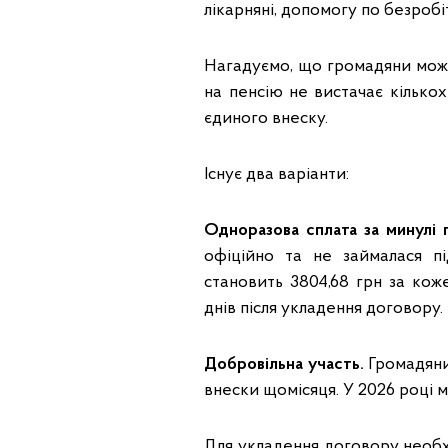
лікарняні, допомогу по безробіт
Нагадуємо, що громадяни можу
на пенсію не вистачає кілько
єдиного внеску.
Існує два варіанти:
Одноразова сплата за минулі 
офіційно та не займалася п
становить 3804,68 грн за кож
днів після укладення договору.
Добровільна участь.
Громадяни
внески щомісяця. У 2026 році м
Для укладення договору необх