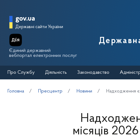
Перейти до основного вмісту
Головна сторінка Державної п
gov.ua
Державні сайти України
Державна
Єдиний державний
вебпортал електронних послуг
Про Службу
Діяльність
Законодавство
Адмініст
Головна
Пресцентр
Новини
Надходження єд
Надходженн
місяців 202