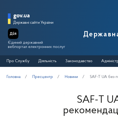
Перейти до основного вмісту
Головна сторінка Державної п
gov.ua
Державні сайти України
Державна
Єдиний державний
вебпортал електронних послуг
Про Службу
Діяльність
Законодавство
Адмініст
Головна
Пресцентр
Новини
SAF-T UA без п
SAF-T UA
рекомендаці