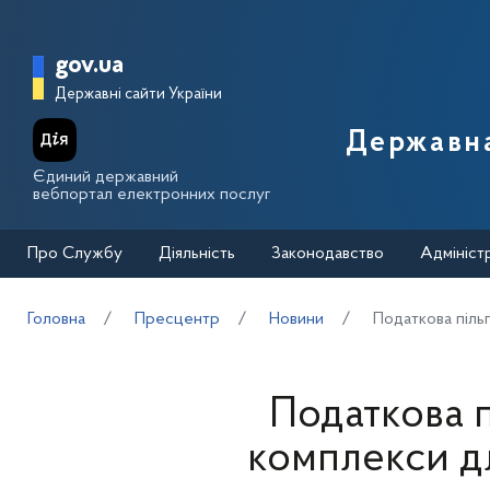
Перейти до основного вмісту
Головна сторінка Державної п
gov.ua
Державні сайти України
Державна
Єдиний державний
вебпортал електронних послуг
Про Службу
Діяльність
Законодавство
Адмініст
Головна
Пресцентр
Новини
Податкова піль
Податкова п
комплекси д