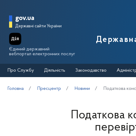
Перейти до основного вмісту
Головна сторінка Державної п
gov.ua
Державні сайти України
Державна
Єдиний державний
вебпортал електронних послуг
Про Службу
Діяльність
Законодавство
Адмініст
Головна
Пресцентр
Новини
Податкова конс
Податкова к
перевір