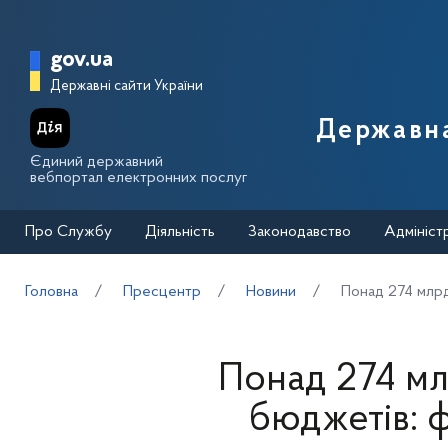
Перейти до основного вмісту
Головна сторінка Державної п
gov.ua
Державні сайти України
Державна
Єдиний державний
вебпортал електронних послуг
Про Службу
Діяльність
Законодавство
Адмініст
Головна
Пресцентр
Новини
Понад 274 млрд
Понад 274 мл
бюджетів: 