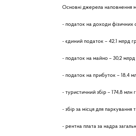
Основні джерела наповнення м
- податок на доходи фізичних ос
- єдиний податок – 42,1 млрд грн
- податок на майно – 30,2 млрд г
- податок на прибуток – 18,4 млр
- туристичний збір – 174,8 млн гр
- збір за місця для паркування т
- рентна плата за надра загальн