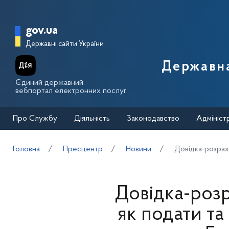
Перейти до основного вмісту
Головна сторінка Державної п
gov.ua
Державні сайти України
Державна
Єдиний державний
вебпортал електронних послуг
Про Службу
Діяльність
Законодавство
Адмініст
Головна
Пресцентр
Новини
Довідка-розрах
Довідка-розр
як подати т