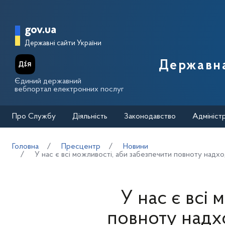
Перейти до основного вмісту
Головна сторінка Державної п
gov.ua
Державні сайти України
Державна
Єдиний державний
вебпортал електронних послуг
Про Службу
Діяльність
Законодавство
Адмініст
Головна
Пресцентр
Новини
У нас є всі можливості, аби забезпечити повноту надхо
У нас є всі
повноту надх