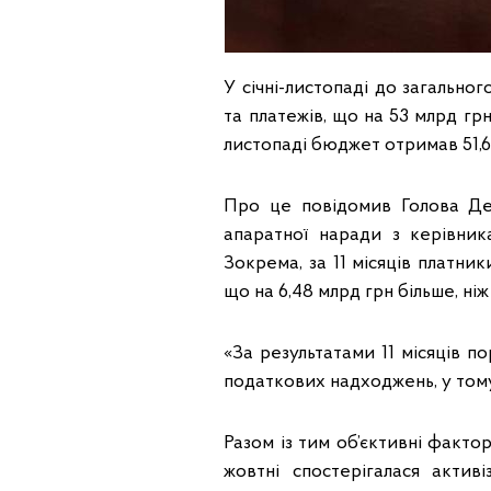
У січні-листопаді до загальн
та платежів, що на 53 млрд грн
листопаді бюджет отримав 51,6 
Про це повідомив Голова Де
апаратної наради з керівник
Зокрема, за 11 місяців платн
що на 6,48 млрд грн більше, ні
«За результатами 11 місяців п
податкових надходжень, у тому 
Разом із тим об’єктивні факто
жовтні спостерігалася актив