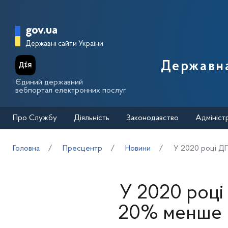
Перейти до основного вмісту
Головна сторінка Державної п
gov.ua
Державні сайти України
Державна
Єдиний державний
вебпортал електронних послуг
Про Службу
Діяльність
Законодавство
Адмініст
Головна
Пресцентр
Новини
У 2020 році ДП
У 2020 році
20% менше п