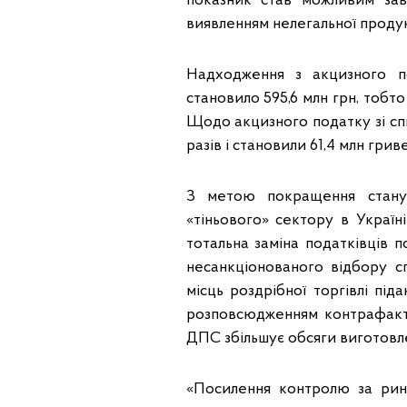
показник став можливим за
виявленням нелегальної проду
Надходження з акцизного под
становило 595,6 млн грн, тобт
Щодо акцизного податку зі сп
разів і становили 61,4 млн грив
З метою покращення стану 
«тіньового» сектору в Украї
тотальна заміна податківців 
несанкціонованого відбору сп
місць роздрібної торгівлі пі
розповсюдженням контрафактн
ДПС збільшує обсяги виготовле
«Посилення контролю за ринк