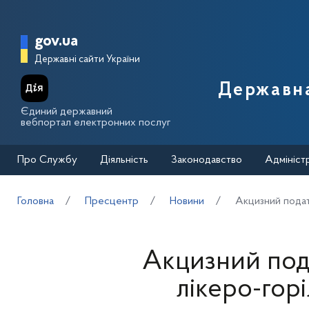
Перейти до основного вмісту
Головна сторінка Державної п
gov.ua
Державні сайти України
Державна
Єдиний державний
вебпортал електронних послуг
Про Службу
Діяльність
Законодавство
Адмініст
Головна
Пресцентр
Новини
Акцизний подато
Акцизний пода
лікеро-горі