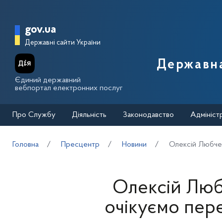
Перейти до основного вмісту
Головна сторінка Державної п
gov.ua
Державні сайти України
Державна
Єдиний державний
вебпортал електронних послуг
Про Службу
Діяльність
Законодавство
Адмініст
Головна
Пресцентр
Новини
Олексій Любчен
Олексій Люб
очікуємо пере