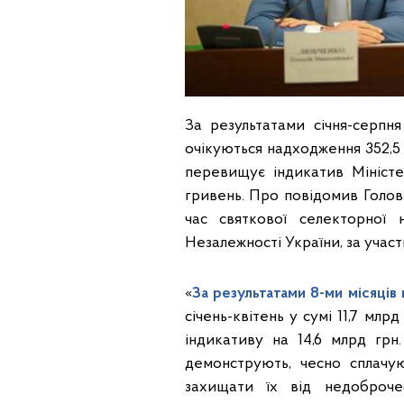
За результатами січня-серп
очікуються надходження 352,5 
перевищує індикатив Міністе
гривень. Про повідомив Голо
час святкової селекторної
Незалежності України, за учас
«
За результатами 8-ми місяців
січень-квітень у сумі 11,7 мл
індикативу на 14,6 млрд гр
демонструють, чесно сплачу
захищати їх від недоброче