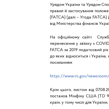
Урядом України та Урядом Сп
правил й застосування полож
(FATCA) (далі – Угода FATCA)
від Міністерства фінансів Украї
На офіційному сайті Служб
перенесення у зв’язку з COVID
FATCA за 2019 податковий рік 
до яких відноситься і Україна,
посиланням:
https://www.irs.gov/newsroom/i
Крім цього, листом від 07.08
постанов Мінфіну США (TD 9610
країн, у тому числі для України