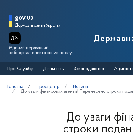
Перейти до основного вмісту
Головна сторінка Державної п
gov.ua
Державні сайти України
Державна
Єдиний державний
вебпортал електронних послуг
Про Службу
Діяльність
Законодавство
Адмініст
Головна
Пресцентр
Новини
До уваги фінансових агентів! Перенесено строки поданн
До уваги фін
строки поданн