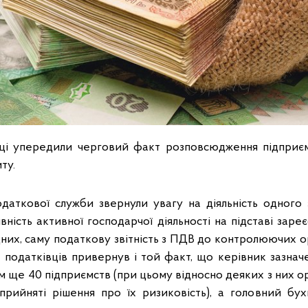
вці упередили черговий факт розповсюдження підприє
ту.
одаткової служби звернули увагу на діяльність одного з
вність активної господарчої діяльності на підставі зар
них, саму податкову звітність з ПДВ до контролюючих ор
у податківців привернув і той факт, що керівник зазнач
м ще 40 підприємств (при цьому відносно деяких з них 
рийняті рішення про їх ризиковість), а головний бу