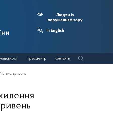
Людям із
порушенням зору
In English
їни
мадськості
Пресцентр
Контакти
,5 тис. гривень
хилення
 гривень