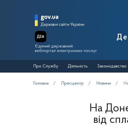
Перейти до основного вмісту
Головна сторінка Держа
gov.ua
Державні сайти України
Де
Єдиний державний
вебпортал електронних послуг
Про Службу
Діяльність
Законодавство
Головна
Пресцентр
Новини
На
На Дон
від спл