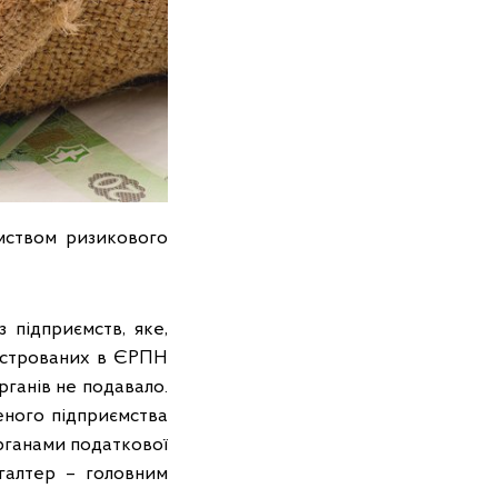
мством ризикового
 підприємств, яке,
еєстрованих в ЄРПН
ганів не подавало.
еного підприємства
органами податкової
хгалтер – головним