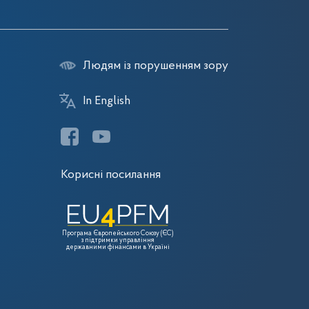
Людям із порушенням зору
In English
Корисні посилання
Програма Європейського Союзу (ЄС)
з підтримки управління
державними фінансами в Україні