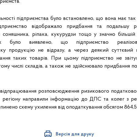
риємств.
яльності підприємства було встановлено, що вона має та
ідприємство відображало придбання та подальшу ре
я соняшника, ріпака, кукурудзи тощо у значно більшій 
ж було виявлено, що підприємство реалізов
ську продукцію не відразу, а через деякий суттєвий 
ання таких товарів. При цьому підприємство не звіту
тому числі складів, а також не здійснювало придбання по
 відпрацювання розповсюдження ризикового податковог
 регіону направили інформацію до ДПС та колег з регі
инено схему ухилення від оподаткування обсягом 864,5 
Версія для друку