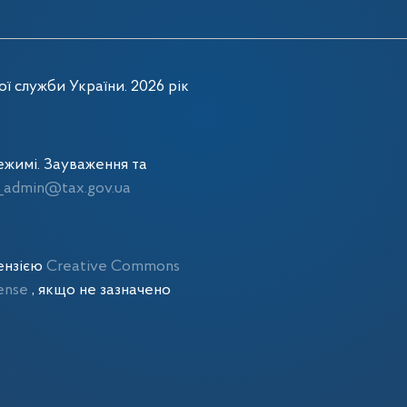
ї служби України. 2026 рік
жимі. Зауваження та
admin@tax.gov.ua
цензією
Creative Commons
cense
, якщо не зазначено