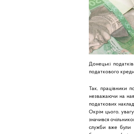
Донецькі податкі
податкового креди
Так, працівники п
незважаючи на ная
податкових наклад
Окрім цього, уваг
значився очільнико
служби вже були п