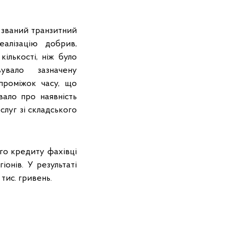
к званий транзитний
алізацію добрив,
кількості, ніж було
увало зазначену
проміжок часу, що
вало про наявність
слуг зі складського
о кредиту фахівці
онів. У результаті
тис. гривень.