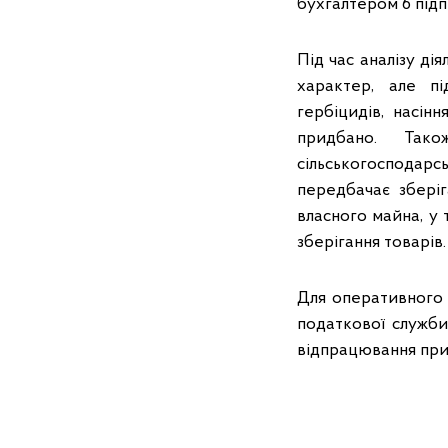
бухгалтером 6 підп
Під час аналізу ді
характер, але п
гербіцидів, насінн
придбано. Тако
сільськогосподар
передбачає зберіг
власного майна, у 
зберігання товарів.
Для оперативного
податкової служби
відпрацювання прип