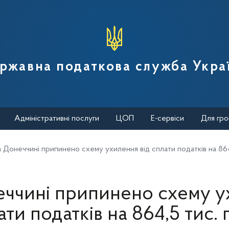
вної податкової служби України
ржавна податкова служба Укра
Адміністративні послуги
ЦОП
Е-сервіси
Для гро
 Донеччині припинено схему ухилення від сплати податків на 864
еччині припинено схему у
ати податків на 864,5 тис.