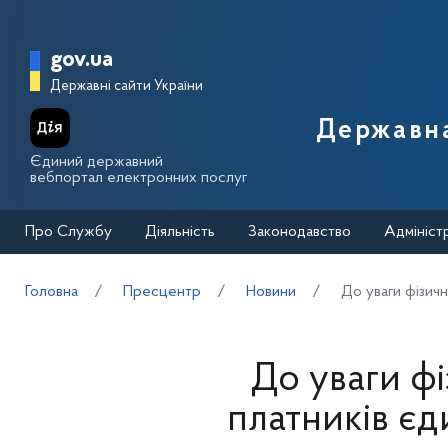
Перейти до основного вмісту
Головна сторінка Державної п
gov.ua
Державні сайти України
Державна
Єдиний державний
вебпортал електронних послуг
Про Службу
Діяльність
Законодавство
Адмініст
Головна
Пресцентр
Новини
До уваги фізичн
До уваги фі
платників єд