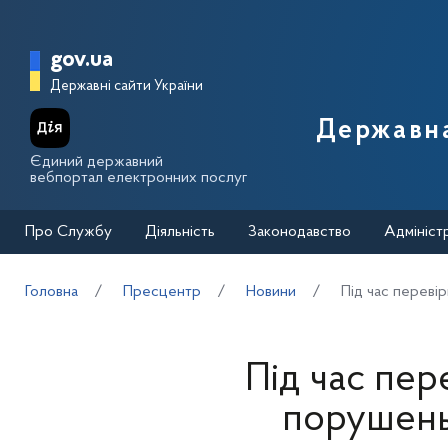
Перейти до основного вмісту
Головна сторінка Державної п
gov.ua
Державні сайти України
Державна
Єдиний державний
вебпортал електронних послуг
Про Службу
Діяльність
Законодавство
Адмініст
Головна
Пресцентр
Новини
Під час переві
Під час пер
порушень