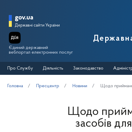
Перейти до основного вмісту
Головна сторінка Державної п
gov.ua
Державні сайти України
Державна
Єдиний державний
вебпортал електронних послуг
Про Службу
Діяльність
Законодавство
Адмініст
Головна
Пресцентр
Новини
Щодо приймання
Щодо прийма
засобів дл