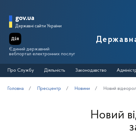
Перейти до основного вмісту
Головна сторінка Державної п
gov.ua
Державні сайти України
Державна
Єдиний державний
вебпортал електронних послуг
Про Службу
Діяльність
Законодавство
Адмініст
Головна
Пресцентр
Новини
Новий відеоро
Новий в
з