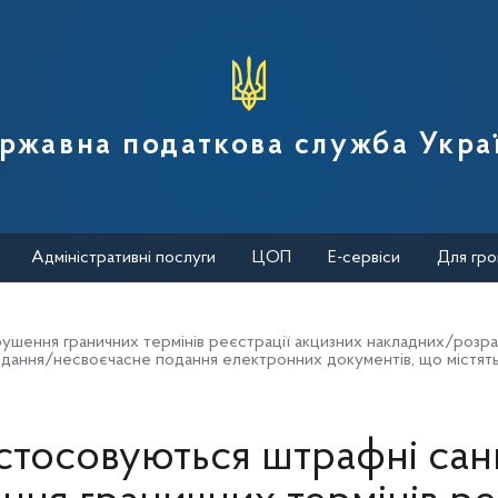
вної податкової служби України
ржавна податкова служба Укра
Адміністративні послуги
ЦОП
Е-сервіси
Для гро
рушення граничних термінів реєстрації акцизних накладних/розра
дання/несвоєчасне подання електронних документів, що містять.
стосовуються штрафні санк