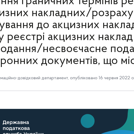
ня граничних термінів ре
изних накладних/розраху
ування до акцизних накла
 реєстрі акцизних накладн
одання/несвоєчасне под
ронних документів, що міст
маційно-довідковий департамент
,
опубліковано 16 червня 2022 о