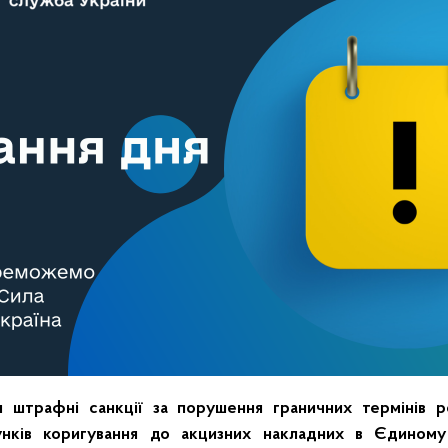
 штрафні санкції за порушення граничних термінів р
унків коригування до акцизних накладних в Єдиному