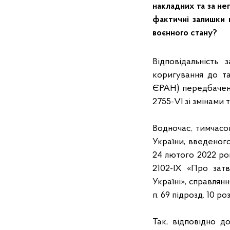
накладних та за н
фактичні залишки п
воєнного стану?
Відповідальність
коригування до т
ЄРАН) передбачена
2755-VI зі змінами 
Водночас, тимчасо
України, введеног
24 лютого 2022 ро
2102-IX «Про зат
Україні», справлян
п. 69 підрозд. 10 
Так, відповідно д