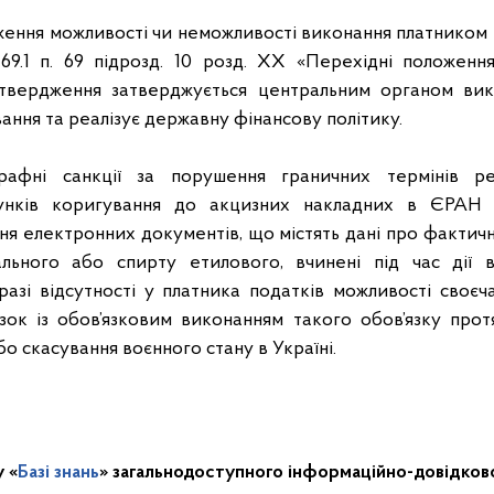
ення можливості чи неможливості виконання платником по
 69.1 п. 69 підрозд. 10 розд. ХХ «Перехідні положенн
дтвердження затверджується центральним органом вик
ння та реалізує державну фінансову політику.
афні санкції за порушення граничних термінів ре
хунків коригування до акцизних накладних в ЄРАН 
ня електронних документів, що містять дані про фактичн
ального або спирту етилового, вчинені під час дії в
разі відсутності у платника податків можливості своєч
зок із обов’язковим виконанням такого обов’язку прот
бо скасування воєнного стану в Україні.
у «
Базі знань
» загальнодоступного інформаційно-довідков