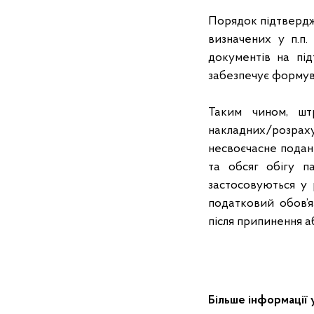
Порядок підтвердж
визначених у п.п.
документів на пі
забезпечує формува
Таким чином, штр
накладних/розра
несвоєчасне подан
та обсяг обігу п
застосовуються у 
податковий обов’я
після припинення а
Більше інформації 