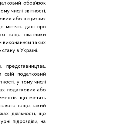
датковий обов’язок
му числі звітності,
ткових або акцизних
о містять дані про
ого тощо, платники
им виконанням таких
о стану в Україні.
, представництва,
и свій податковий
ності, у тому числі
трах податкових або
ментів, що містять
илового тощо, такий
ежах діяльності, що
урні підрозділи, на