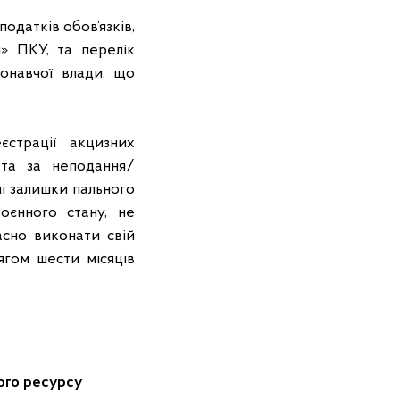
датків обов’язків,
я» ПКУ, та перелік
онавчої влади, що
єстрації акцизних
та за неподання/
і залишки пального
оєнного стану, не
асно виконати свій
ягом шести місяців
ого ресурсу