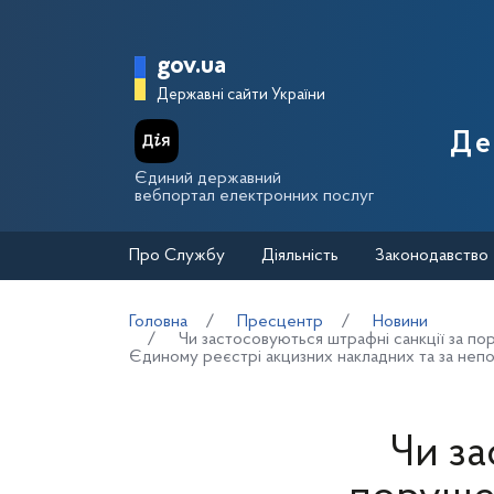
Перейти до основного вмісту
Головна сторінка Держа
gov.ua
Державні сайти України
Де
Єдиний державний
вебпортал електронних послуг
Про Службу
Діяльність
Законодавство
Головна
Пресцентр
Новини
Чи застосовуються штрафні санкції за по
Єдиному реєстрі акцизних накладних та за непо
Чи за