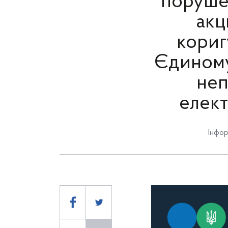
порушен
акц
кориг
Єдиному
неп
елект
Інфор