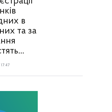
єстрації
нків
дних в
их та за
ання
ять...
 17:47