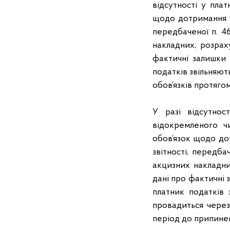
відсутності у пла
щодо дотримання те
передбаченої п. 46
накладних, розрах
фактичні залишки 
податків звільняют
обов’язків протяго
У разі відсутнос
відокремленого ч
обов’язок щодо дот
звітності, передба
акцизних накладни
дані про фактичні 
платник податків з
провадиться через 
період до припинен