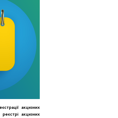
еєстрації акцизних
 реєстрі акцизних