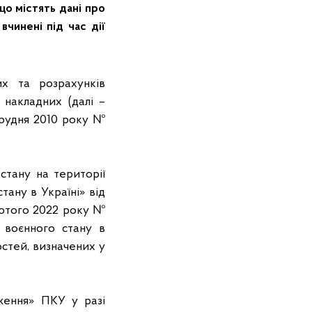
о містять дані про
вчинені під час дії
их та розрахунків
накладних (далі –
грудня 2010 року №
стану на території
ану в Україні» від
лютого 2022 року №
 воєнного стану в
остей, визначених у
оження» ПКУ у разі