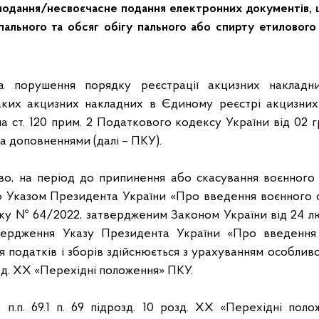
еподання/несвоєчасне подання електронних документів, щ
ального та обсяг обігу пального або спирту етилового 
 за порушення порядку реєстрації акцизних накладн
аких акцизних накладних в Єдиному реєстрі акцизних 
 ст. 120 прим. 2 Податкового кодексу України від 02 
та доповненнями (далі – ПКУ).
во, на період до припинення або скасування воєнного 
о Указом Президента України «Про введення воєнного ст
ку № 64/2022, затвердженим Законом України від 24 
вердження Указу Президента України «Про введення
ня податків і зборів здійснюється з урахуванням особлив
розд. ХХ «Перехідні положення» ПКУ.
о п.п. 69.1 п. 69 підрозд. 10 розд. ХХ «Перехідні пол