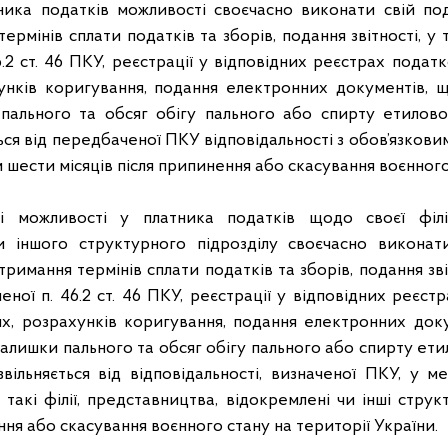
тника податків можливості своєчасно виконати свій по
рмінів сплати податків та зборів, подання звітності, у то
.2 ст. 46 ПКУ, реєстрації у відповідних реєстрах пода
унків коригування, подання електронних документів, щ
пального та обсяг обігу пального або спирту етилов
ься від передбаченої ПКУ відповідальності з обов’язков
м шести місяців після припинення або скасування воєнног
ті можливості у платника податків щодо своєї філії
и іншого структурного підрозділу своєчасно виконат
римання термінів сплати податків та зборів, подання звіт
ченої п. 46.2 ст. 46 ПКУ, реєстрації у відповідних реєс
х, розрахунків коригування, подання електронних доку
залишки пального та обсяг обігу пального або спирту ет
вільняється від відповідальності, визначеної ПКУ, у м
такі філії, представництва, відокремлені чи інші структ
ня або скасування воєнного стану на території України.