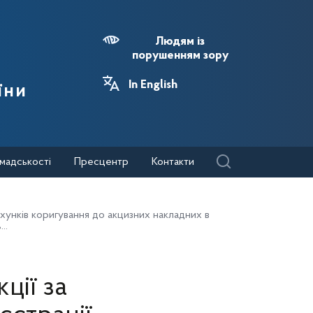
Людям із
порушенням зору
In English
їни
мадськості
Пресцентр
Контакти
хунків коригування до акцизних накладних в
..
ції за