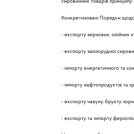
сировинних товарів принципу «
Конкретизовані Порядки щодо 
- експорту зернових, олійних к
- експорту залізорудної сирови
- імпорту енергетичного та кок
- імпорту нафтопродуктів та з
- експорту чавуну, брухту чорн
- експорту та імпорту фероспла