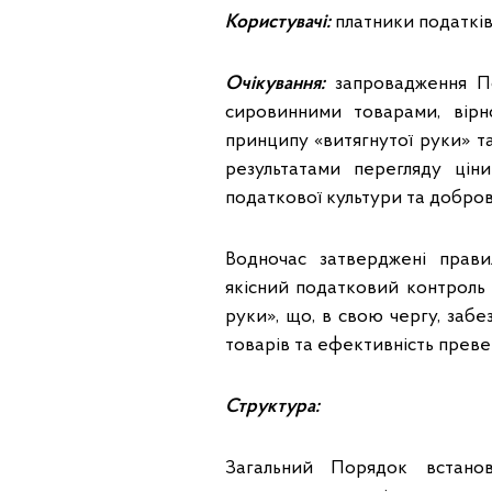
Користувачі:
платники податків
Очікування:
запровадження По
сировинними товарами, вірн
принципу «витягнутої руки» т
результатами перегляду ці
податкової культури та доброві
Водночас затверджені прав
якісний податковий контроль 
руки», що, в свою чергу, за
товарів та ефективність преве
Структура:
Загальний Порядок встанов