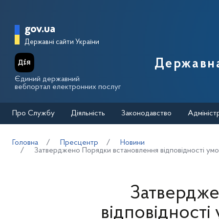
Перейти до основного вмісту
Головна сторінка Державної п
gov.ua
Державні сайти України
Державна
Єдиний державний
вебпортал електронних послуг
Про Службу
Діяльність
Законодавство
Адмініст
Головна
Пресцентр
Новини
Затверджено Порядки встановлення відповідності умо
Затвердже
відповідності