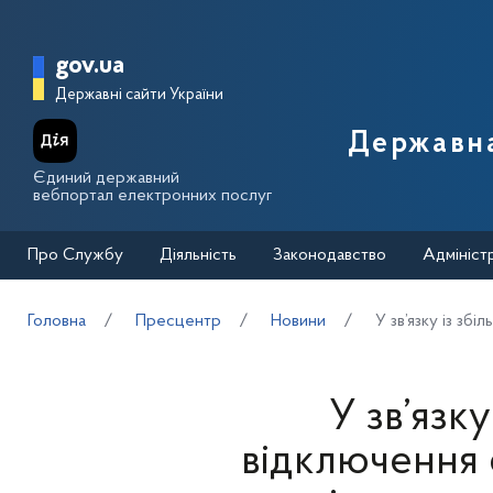
Перейти до основного вмісту
Головна сторінка Державної п
gov.ua
Державні сайти України
Державна
Єдиний державний
вебпортал електронних послуг
Про Службу
Діяльність
Законодавство
Адмініст
Головна
Пресцентр
Новини
У зв’язку із зб
У зв’язк
відключення е