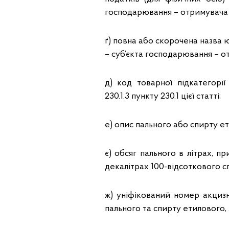
господарювання – отримувача 
ґ) повна або скорочена назва ю
– суб’єкта господарювання – о
д) код товарної підкатегорі
230.1.3 пункту 230.1 цієї статті;
е) опис пального або спирту е
є) обсяг пального в літрах, 
декалітрах 100-відсоткового с
ж) уніфікований номер акцизн
пального та спирту етилового,