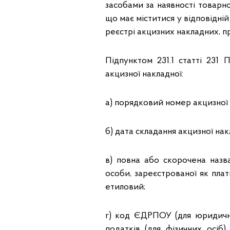
засобами за наявності товарн
що має міститися у відповідні
реєстрі акцизних накладних, пр
Підпунктом 231.1 статті 231
акцизної накладної:
а) порядковий номер акцизної
б) дата складання акцизної нак
в) повна або скорочена назва
особи, зареєстрованої як плат
етиловий;
г) код ЄДРПОУ (для юридични
податків (для фізичних осіб)