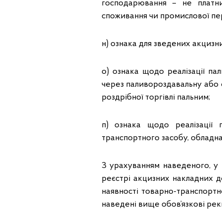
господарювання – не платн
споживання чи промислової пе
н) ознака для зведених акцизн
о) ознака щодо реалізації па
через паливороздавальну або 
роздрібної торгівлі пальним;
п) ознака щодо реалізації
транспортного засобу, обладн
З урахуванням наведеного, у
реєстрі акцизних накладних 
наявності товарно-транспортно
наведені вище обов’язкові рекв