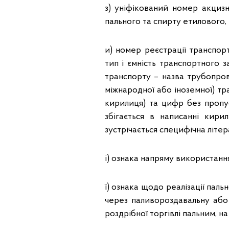
з) уніфікований номер акцизн
пального та спирту етилового,
и) номер реєстрації транспор
тип і ємність транспортного 
транспорту – назва трубопров
міжнародної або іноземної) тр
кирилиця) та цифр без пропус
збігається в написанні кир
зустрічається специфічна літер
і) ознака напряму використанн
ї) ознака щодо реалізації пал
через паливороздавальну або
роздрібної торгівлі пальним, н