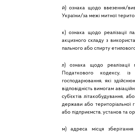
й) ознака щодо ввезення/ви
України/за межі митної територ
к) ознака щодо реалізації п
акцизного складу з використа
пального або спирту етилового
л) ознака щодо реалізації 
Податкового кодексу, із 
господарювання, які здійсню
відповідність вимогам авіацій
суб’єктів літакобудування, аб
держави або територіальної г
або підприємств, установ та о
м) адреса місця зберіганн