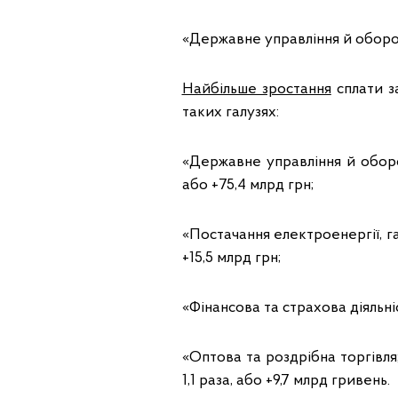
«Державне управління й оборон
Найбільше зростання
сплати за
таких галузях:
«Державне управління й оборон
або +75,4 млрд грн;
«Постачання електроенергiї, га
+15,5 млрд грн;
«Фiнансова та страхова дiяльнiст
«Оптова та роздрібна торгівля
1,1 раза, або +9,7 млрд гривень.