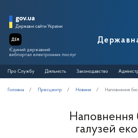
Перейти до основного вмісту
Головна сторінка Державної п
gov.ua
Державні сайти України
Державна
Єдиний державний
вебпортал електронних послуг
Про Службу
Діяльність
Законодавство
Адмініст
Головна
Пресцентр
Новини
Наповнення бюдж
Наповнення б
галузей еко