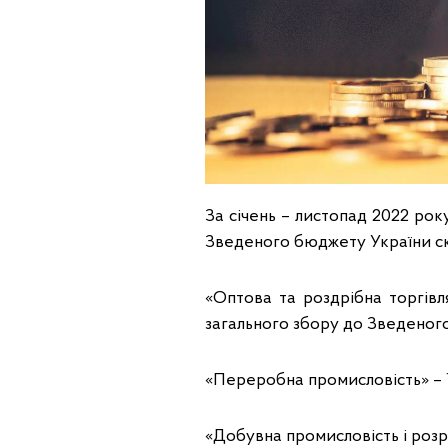
За січень – листопад 2022 ро
Зведеного бюджету України скл
«Оптова та роздрібна торгівл
загального збору до Зведеног
«Переробна промисловість» – 1
«Добувна промисловість i розро