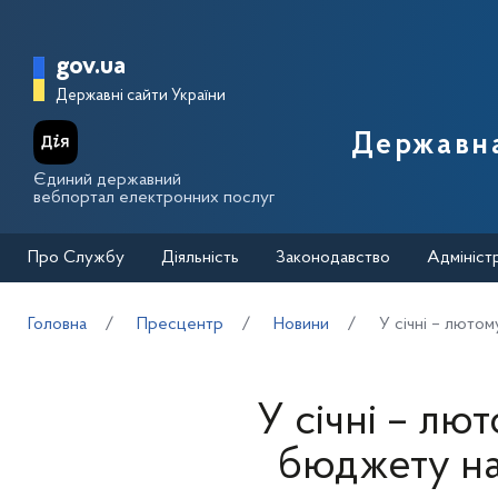
Перейти до основного вмісту
Головна сторінка Державної п
gov.ua
Державні сайти України
Державна
Єдиний державний
вебпортал електронних послуг
Про Службу
Діяльність
Законодавство
Адмініст
Головна
Пресцентр
Новини
У січні – люто
У січні – лю
бюджету на