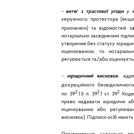
- витяг з трастової угоди
у в
керуючого, протектора (якщо
призначені) та відомостей, з
нотаріально засвідченим підпи
утворення без статусу юридич
ліцензованою, то нотаріаль
регулюється та/або ліцензуєтьс
- юридичний висновок
, адр
діскреційного безвідкличног
2
2
2
пп. 39
.1.5 п. 39
.1 ст. 39
Кодек
право надавати юридичні або 
ліцензуванню або регулюва
висновок). Підписи осіб мають