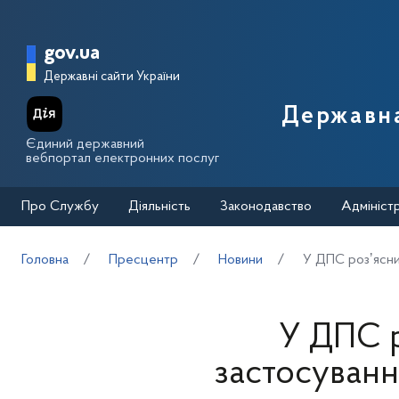
Перейти до основного вмісту
Головна сторінка Державної п
gov.ua
Державні сайти України
Державна
Єдиний державний
вебпортал електронних послуг
Про Службу
Діяльність
Законодавство
Адмініст
Головна
Пресцентр
Новини
У ДПС розʼясни
У ДПС р
застосуванн