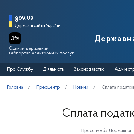
Перейти до основного вмісту
Головна сторінка Державної п
gov.ua
Державні сайти України
Державна
Єдиний державний
вебпортал електронних послуг
Про Службу
Діяльність
Законодавство
Адмініст
Головна
Пресцентр
Новини
Сплата податкі
Сплата податк
Пресслужба Державної п