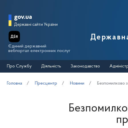
Перейти до основного вмісту
Головна сторінка Державної п
gov.ua
Державні сайти України
Державна
Єдиний державний
вебпортал електронних послуг
Про Службу
Діяльність
Законодавство
Адмініст
Головна
Пресцентр
Новини
Безпомилково з
Безпомилко
пр