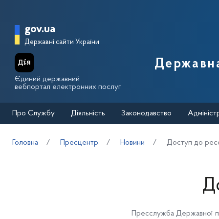
Перейти до основного вмісту
Головна сторінка Державної п
gov.ua
Державні сайти України
Державна
Єдиний державний
вебпортал електронних послуг
Про Службу
Діяльність
Законодавство
Адмініст
Головна
Пресцентр
Новини
Доступ до реєс
Д
Пресслужба Державної п