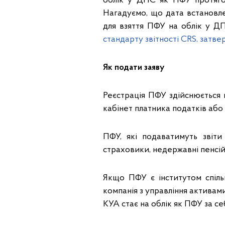
облік у ДПС як ПФУ протяго
Нагадуємо, що дата встановле
для взяття ПФУ на облік у ДП
стандарту звітності CRS, затве
Як подати заяву
Реєстрація ПФУ здійснюється
кабінет платника податків або
ПФУ, які подаватимуть звіти
страховики, недержавні пенсійн
Якщо ПФУ є інститутом спільн
компанія з управління активами
КУА стає на облік як ПФУ за се