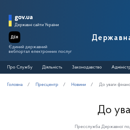
Перейти до основного вмісту
Головна сторінка Державної п
gov.ua
Державні сайти України
Державна
Єдиний державний
вебпортал електронних послуг
Про Службу
Діяльність
Законодавство
Адмініст
Головна
Пресцентр
Новини
До уваги фінанс
До ува
Пресслужба Державної под