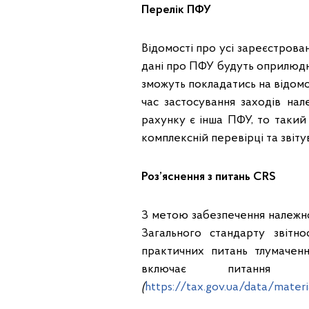
Перелік ПФУ
Відомості про усі зареєстрова
дані про ПФУ будуть оприлюдн
зможуть покладатись на відомо
час застосування заходів на
рахунку є інша ПФУ, то такий
комплексній перевірці та звіту
Роз’яснення з питань CRS
З метою забезпечення належної
Загального стандарту звіт
практичних питань тлумаченн
включає питання тл
(
https://tax.gov.ua/data/mater