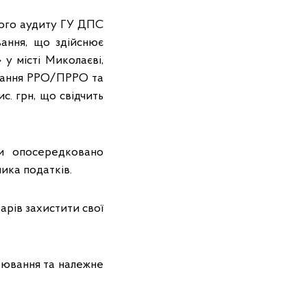
вого аудиту ГУ ДПС
вання, що здійснює
у місті Миколаєві,
ування РРО/ПРРО та
с. грн, що свідчить
и опосередковано
ика податків.
арів захистити свої
арювання та належне