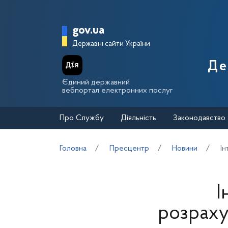
Перейти до основного вмісту
Головна сторінка Держа
gov.ua
Державні сайти України
Де
Єдиний державний
вебпортал електронних послуг
Про Службу
Діяльність
Законодавство
Головна
Пресцентр
Новини
Ін
І
розраху