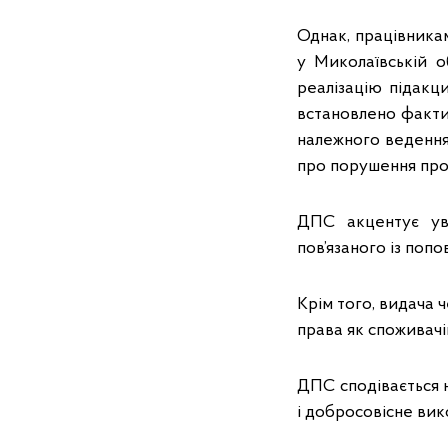
Однак, працівника
у Миколаївській о
реалізацію підакц
встановлено факти
належного ведення 
про порушення прода
ДПС акцентує ув
пов’язаного із поп
Крім того, видача 
права як споживачі
ДПС сподівається н
і добросовісне вик