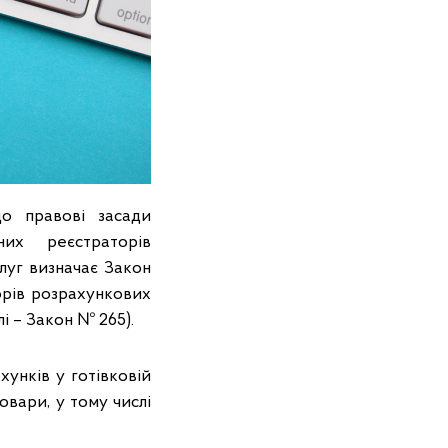
о правові засади
них реєстраторів
луг визначає Закон
орів розрахункових
лі – Закон № 265).
унків у готівковій
овари, у тому числі