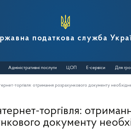
вної податкової служби України
ржавна податкова служба Укра
Адміністративні послуги
ЦОП
Е-сервіси
Для гро
тернет-торгівля: отримання розрахункового документу необхідн
нтернет-торгівля: отриман
нкового документу необх