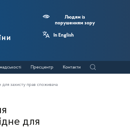
Людям із
порушенням зору
In English
їни
мадськості
Пресцентр
Контакти
е для захисту прав споживача
ня
ідне для