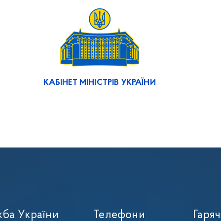
КАБІНЕТ МІНІСТРІВ УКРАЇНИ
ба України
Телефони
Гаряч