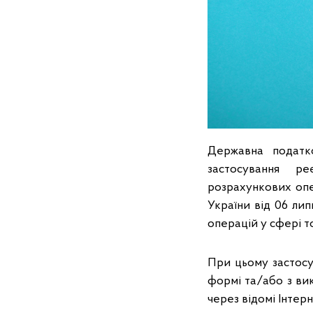
Державна податк
застосування ре
розрахункових опе
України від 06 ли
операцій у сфері то
При цьому застосу
формі та/або з вик
через відомі Інтер