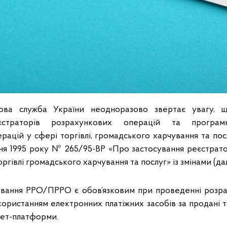
ова служба України неодноразово звертає увагу, щ
єстраторів розрахункових операцій та програм
рацій у сфері торгівлі, громадського харчування та пос
пня 1995 року № 265/95-ВР «Про застосування реєстрат
ргівлі громадського харчування та послуг» із змінами (да
вання РРО/ПРРО є обов’язковим при проведенні розрах
ористанням електронних платіжних засобів за продані т
нет-платформи.