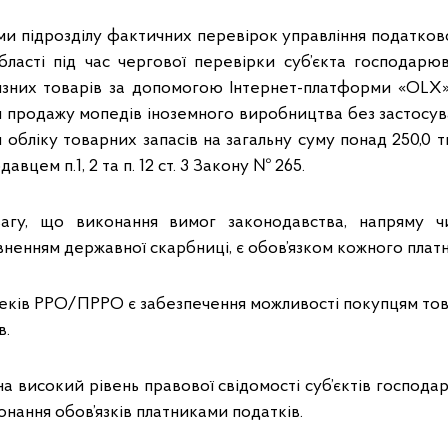
ми підрозділу фактичних перевірок управління податко
бласті під час чергової перевірки суб’єкта господарю
изних товарів за допомогою Інтернет-платформи «OLX» 
 продажу мопедів іноземного виробництва без застос
обліку товарних запасів на загальну суму понад 250,0 ти
вцем п.1, 2 та п. 12 ст. 3 Закону № 265.
агу, що виконання вимог законодавства, напряму ч
овненням державної скарбниці, є обов’язком кожного платн
чеків РРО/ПРРО є забезпечення можливості покупцям тов
в.
а високий рівень правової свідомості суб’єктів господ
онання обов’язків платниками податків.