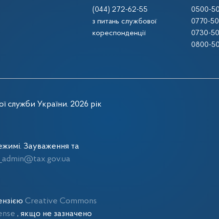
(044) 272-62-55
0500-50
з питань службової
0770-50
кореспонденції
0730-50
0800-50
ї служби України. 2026 рік
жимі. Зауваження та
admin@tax.gov.ua
цензією
Creative Commons
cense
, якщо не зазначено