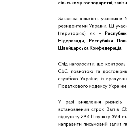
сільському господарстві, заліз
Загальна кількість учасників
резидентами України. Ці учас
(територіях), як –
Республік
Нідерланди, Республіка По
Швейцарська Конфедерація
.
Слід наголосити, що контроль
CbC, повнотою та достовірн
службою України, із врахуванн
Податкового кодексу України (
У разі виявлення ризиків 
встановлений строк Звітів 
підпункту 39.4.11 пункту 39.4
направити письмовий запит пл