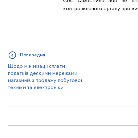
CbC самостійно або не піз
контролюючого органу про вияв
Попередня
Щодо мінімізації сплати
податків деякими мережами
магазинів з продажу побутової
техніки та електроніки