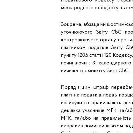
Податкового кодексу Україн
міжнародного стандарту автом
Зокрема, абзацами шостим-сьо
уточнюючого Звіту CbC про
контролюючого органу про ви
платником податків Звіту Cb
пункту 120.6 статті 120 Кодек
починаючи з 31 календарного
виявлені помилки у Звіті CbC.
Поряд з цим, штраф, передбаче
платник податків подав повід
вплинули на правильність іде
декілька учасників МГК, та/аб
МГК, та/або на правильність 
виправив помилки шляхом под