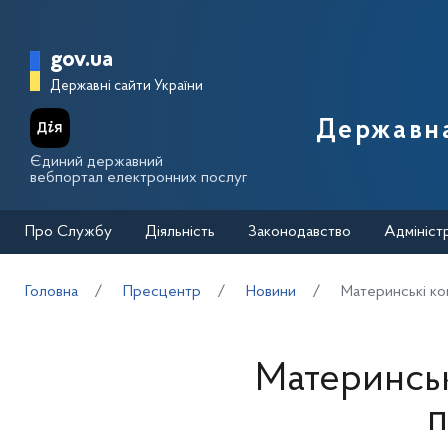
Перейти до основного вмісту
Головна сторінка Державної п
gov.ua
Державні сайти України
Державна
Єдиний державний
вебпортал електронних послуг
Про Службу
Діяльність
Законодавство
Адмініст
Головна
Пресцентр
Новини
Материнські ко
Материнськ
п