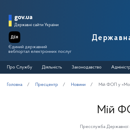
Перейти до основного вмісту
Головна сторінка Державної п
gov.ua
Державні сайти України
Державна
Єдиний державний
вебпортал електронних послуг
Про Службу
Діяльність
Законодавство
Адмініст
Головна
Пресцентр
Новини
Мій ФОП у «Мо
Мій Ф
Пресслужба Державної п