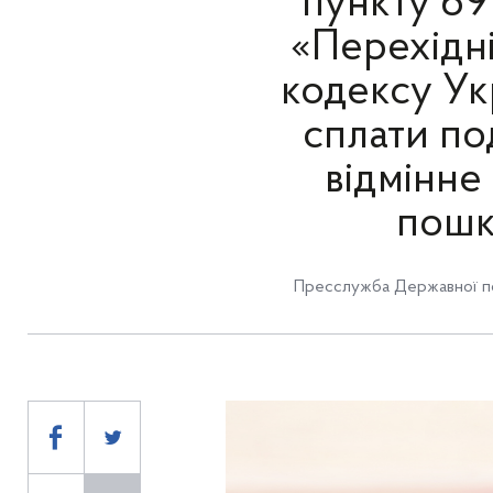
пункту 69
«Перехідн
кодексу Ук
сплати по
відмінне 
пошко
Пресслужба Державної по