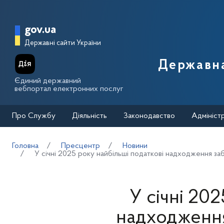
Перейти до основного вмісту
Головна сторінка Державної п
gov.ua
Державні сайти України
Державна
Єдиний державний
вебпортал електронних послуг
Про Службу
Діяльність
Законодавство
Адмініст
Головна
Пресцентр
Новини
У січні 2025 року найбільші податкові надходження за
У січні 20
надходження