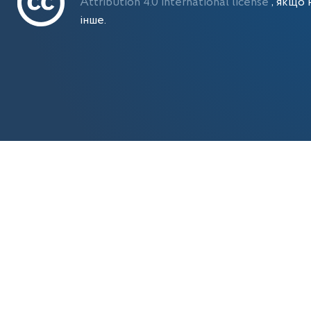
Attribution 4.0 International license
, якщо 
інше.