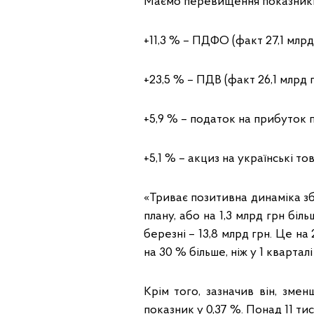
Маємо перевищення показникі
+11,3 % – ПДФО (факт 27,1 млрд 
+23,5 % – ПДВ (факт 26,1 млрд г
+5,9 % – податок на прибуток 
+5,1 % – акциз на українські то
«Триває позитивна динаміка зб
плану, або на 1,3 млрд грн бі
березні – 13,8 млрд грн. Це на
на 30 % більше, ніж у 1 кварта
Крім того, зазначив він, зме
показник у 0,37 %. Понад 11 ти