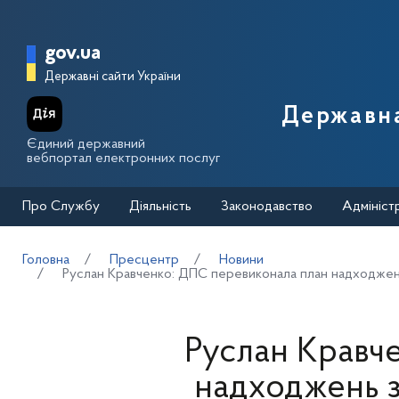
Перейти до основного вмісту
Головна сторінка Державної п
gov.ua
Державні сайти України
Державна
Єдиний державний
вебпортал електронних послуг
Про Службу
Діяльність
Законодавство
Адмініст
Головна
Пресцентр
Новини
Руслан Кравченко: ДПС перевиконала план надходжень 
Руслан Кравч
надходжень з