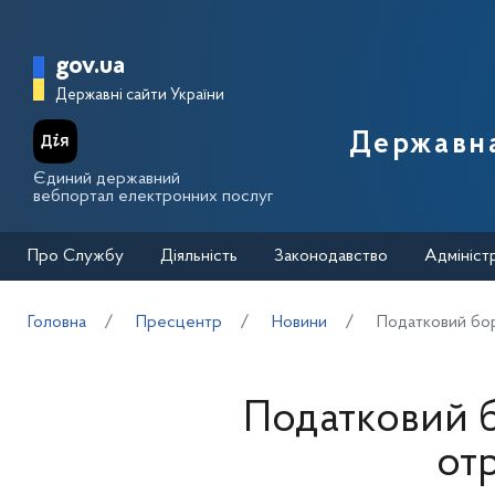
Перейти до основного вмісту
Головна сторінка Державної п
gov.ua
Державні сайти України
Державна
Єдиний державний
вебпортал електронних послуг
Про Службу
Діяльність
Законодавство
Адмініст
Головна
Пресцентр
Новини
Податковий бор
Податковий б
от