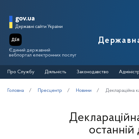
Перейти до основного вмісту
Головна сторінка Державної п
gov.ua
Державні сайти України
Державна
Єдиний державний
вебпортал електронних послуг
Про Службу
Діяльність
Законодавство
Адмініст
Головна
Пресцентр
Новини
Деклараційна ка
Деклараційна
останній