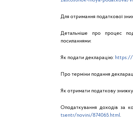
zastosunok-moya-podatkova/vi
Для отримання податкової зни
Детальніше про процес под
посиланнями:
Як подати декларацію:
https:/
Про терміни подання декларац
Як отримати податкову знижку
Оподаткування доходів за к
tsentr/novini/874065.html
.