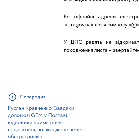
Всі офіційні адреси елект
«tax.gov.ua» після символу «@»
У ДПС радять не відкриват
походження листа – звертайтес
Попередня
Руслан Кравченко: Завдяки
допомозі GEM у Полтаві
відновили приміщення
податкової, пошкоджене через
обстріл росіян