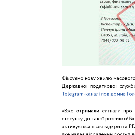
Фіксуємо нову хвилю масового
Державної податкової служб
Telegram-каналі повідомив Го
«Вже отримали сигнали про ц
стосунку до такої розсилки! В
активується після відкриття P
яке надає віддалений доступ д