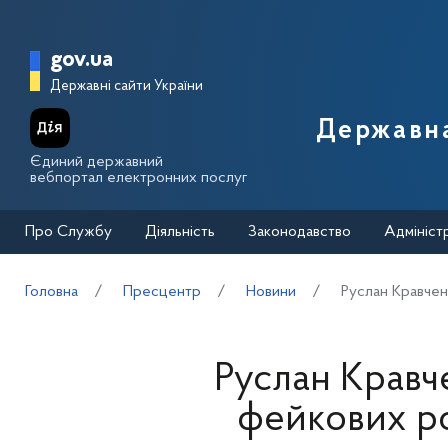
Перейти до основного вмісту
Головна сторінка Державної п
gov.ua
Державні сайти України
Державна
Єдиний державний
вебпортал електронних послуг
Про Службу
Діяльність
Законодавство
Адмініст
Головна
Пресцентр
Новини
Руслан Кравчен
Руслан Кравч
фейкових ро