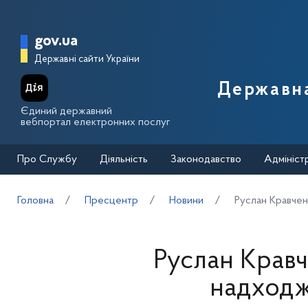
Перейти до основного вмісту
Головна сторінка Державної п
gov.ua
Державні сайти України
Державна
Єдиний державний
вебпортал електронних послуг
Про Службу
Діяльність
Законодавство
Адмініст
Головна
Пресцентр
Новини
Руслан Кравчен
Руслан Кравч
надходж