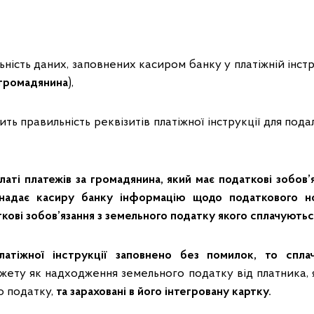
ність даних, заповнених касиром банку у платіжній інструк
громадянина
),
ить правильність реквізитів платіжної інструкції для пода
ті платежів за громадянина, який має податкові зобов’я
 надає касиру банку інформацію щодо податкового н
кові зобов’язання з земельного податку якого сплачуютьс
латіжної інструкції заповнено без помилок, то спла
жету як надходження земельного податку від платника, 
го податку,
та зараховані в його інтегровану картку.