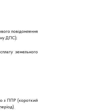
ового повідомлення
ану ДПС);
сплату земельного
но з ППР (короткий
період).