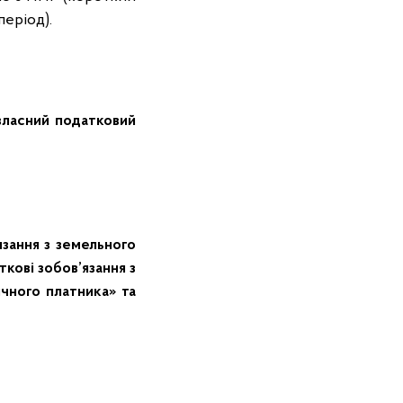
період).
власний податковий
зання з земельного
кові зобов’язання з
чного платника» та