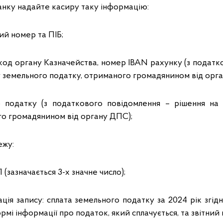
банку надайте касиру таку інформацію:
й номер та ПІБ;
 код органу Казначейства, номер ІВАN рахунку (з податк
у земельного податку, отриманого громадянином від орг
о податку (з податкового повідомлення – рішення на 
го громадянином від органу ДПС);
ежу:
1 (зазначається 3-х значне число);
ція запису: сплата земельного податку за 2024 рік згід
рмі інформації про податок, який сплачується, та звітний 