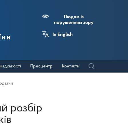
Людям із
порушенням зору
In English
їни
мадськості
Пресцентр
Контакти
одатків
ий розбір
ків