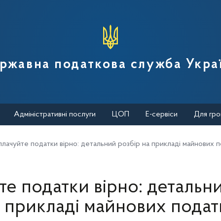
вної податкової служби України
ржавна податкова служба Укра
Адміністративні послуги
ЦОП
Е-сервіси
Для гро
лачуйте податки вірно: детальний розбір на прикладі майнових п
е податки вірно: детальн
 прикладі майнових подат