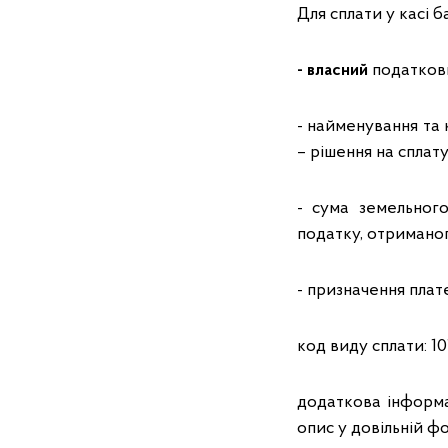
Для сплати у касі 
- власний
податкови
- найменування та
– рішення на сплат
- сума земельног
податку, отримано
- призначення плат
код виду сплати: 10
додаткова інформа
опис у довільній фо