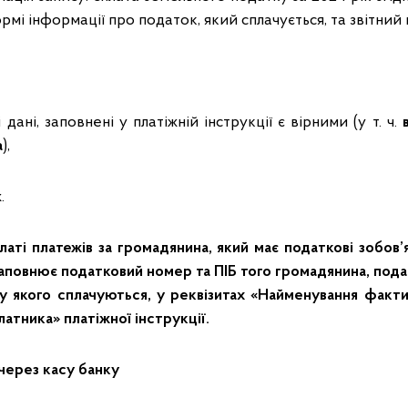
рмі інформації про податок, який сплачується, та звітний 
 дані, заповнені у платіжній інструкції є вірними (у т. ч.
а
),
.
ті платежів за громадянина, який має податкові зобов’я
аповнює податковий номер та ПІБ того громадянина, подат
у якого сплачуються, у реквізитах «Найменування факти
атника» платіжної інструкції.
через касу банку