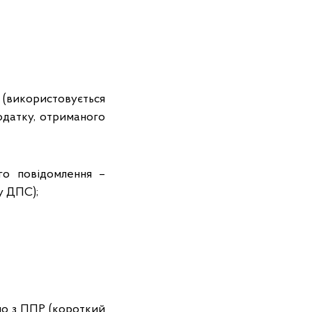
використовується
одатку, отриманого
го повідомлення –
у ДПС);
дно з ППР (короткий