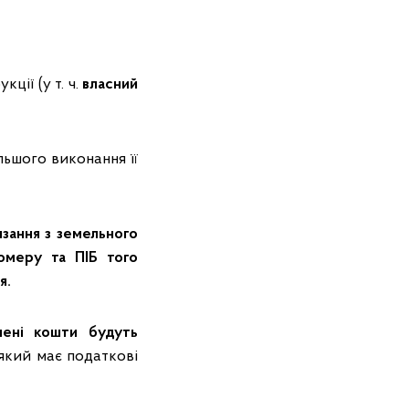
ції (у т. ч.
власний
льшого виконання її
зання з земельного
омеру та ПІБ того
я.
чені кошти будуть
який має податкові