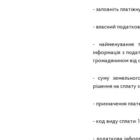
- заповніть платіжн
- власний податков
- найменування 
інформація з пода
громадянином від 
- суму земельног
рішення на сплату 
- призначення плат
- код виду сплати: 1
- додаткова інформ