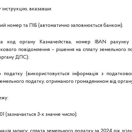
у інструкцію, вказавши:
ий номер та ПІБ (автоматично заповнюється банком);
та код органу Казначейства, номер ІВАN рахунку (
ткового повідомлення – рішення на сплату земельного п
органу ДПС);
о податку (використовується інформація з податково
земельного податку, отриманого громадянином від орган
ежу:
01 (зазначається 3-х значне число);
ація запису: сплата земельного податку за 2024 рік згі