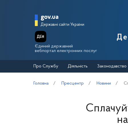
Перейти до основного вмісту
Головна сторінка Держа
gov.ua
Державні сайти України
Де
Єдиний державний
вебпортал електронних послуг
Про Службу
Діяльність
Законодавство
Головна
Пресцентр
Новини
Сп
Сплачуйт
на