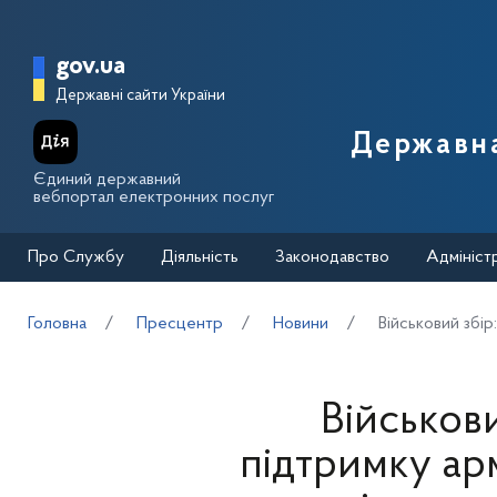
Перейти до основного вмісту
Головна сторінка Державної п
gov.ua
Державні сайти України
Державна
Єдиний державний
вебпортал електронних послуг
Про Службу
Діяльність
Законодавство
Адмініст
Головна
Пресцентр
Новини
Військовий збір
Військови
підтримку армі